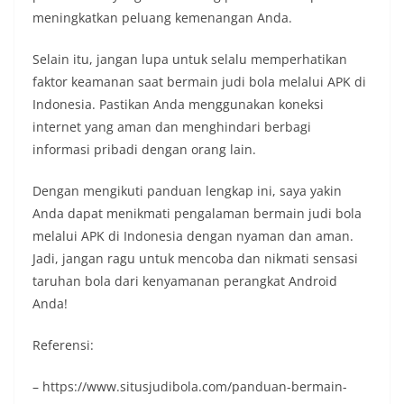
meningkatkan peluang kemenangan Anda.
Selain itu, jangan lupa untuk selalu memperhatikan
faktor keamanan saat bermain judi bola melalui APK di
Indonesia. Pastikan Anda menggunakan koneksi
internet yang aman dan menghindari berbagi
informasi pribadi dengan orang lain.
Dengan mengikuti panduan lengkap ini, saya yakin
Anda dapat menikmati pengalaman bermain judi bola
melalui APK di Indonesia dengan nyaman dan aman.
Jadi, jangan ragu untuk mencoba dan nikmati sensasi
taruhan bola dari kenyamanan perangkat Android
Anda!
Referensi:
– https://www.situsjudibola.com/panduan-bermain-