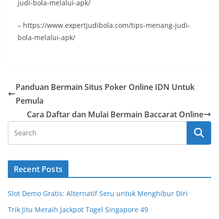
judi-bola-melalui-apk/
– https://www.expertjudibola.com/tips-menang-judi-
bola-melalui-apk/
Panduan Bermain Situs Poker Online IDN Untuk
Pemula
Cara Daftar dan Mulai Bermain Baccarat Online
Recent Posts
Slot Demo Gratis: Alternatif Seru untuk Menghibur Diri
Trik Jitu Meraih Jackpot Togel Singapore 49