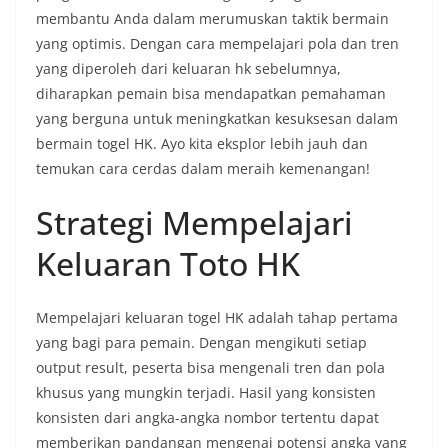
membantu Anda dalam merumuskan taktik bermain
yang optimis. Dengan cara mempelajari pola dan tren
yang diperoleh dari keluaran hk sebelumnya,
diharapkan pemain bisa mendapatkan pemahaman
yang berguna untuk meningkatkan kesuksesan dalam
bermain togel HK. Ayo kita eksplor lebih jauh dan
temukan cara cerdas dalam meraih kemenangan!
Strategi Mempelajari
Keluaran Toto HK
Mempelajari keluaran togel HK adalah tahap pertama
yang bagi para pemain. Dengan mengikuti setiap
output result, peserta bisa mengenali tren dan pola
khusus yang mungkin terjadi. Hasil yang konsisten
konsisten dari angka-angka nombor tertentu dapat
memberikan pandangan mengenai potensi angka yang