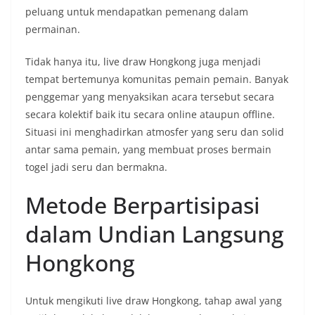
peluang untuk mendapatkan pemenang dalam
permainan.
Tidak hanya itu, live draw Hongkong juga menjadi
tempat bertemunya komunitas pemain pemain. Banyak
penggemar yang menyaksikan acara tersebut secara
secara kolektif baik itu secara online ataupun offline.
Situasi ini menghadirkan atmosfer yang seru dan solid
antar sama pemain, yang membuat proses bermain
togel jadi seru dan bermakna.
Metode Berpartisipasi
dalam Undian Langsung
Hongkong
Untuk mengikuti live draw Hongkong, tahap awal yang