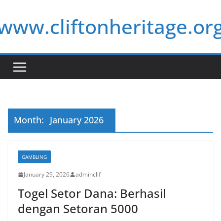
Skip
www.cliftonheritage.or
to
content
Month:
January 2026
GAMBLING
January 29, 2026
adminclif
Togel Setor Dana: Berhasil
dengan Setoran 5000