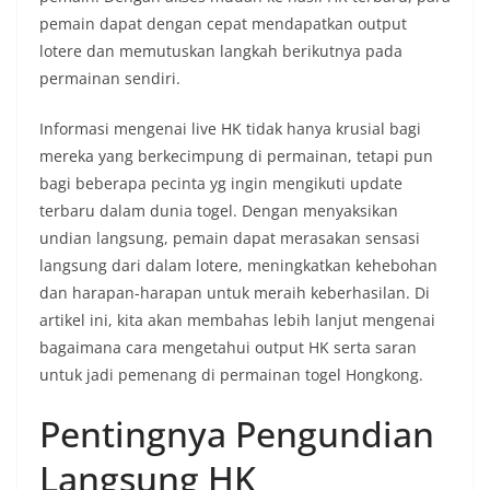
pemain dapat dengan cepat mendapatkan output
lotere dan memutuskan langkah berikutnya pada
permainan sendiri.
Informasi mengenai live HK tidak hanya krusial bagi
mereka yang berkecimpung di permainan, tetapi pun
bagi beberapa pecinta yg ingin mengikuti update
terbaru dalam dunia togel. Dengan menyaksikan
undian langsung, pemain dapat merasakan sensasi
langsung dari dalam lotere, meningkatkan kehebohan
dan harapan-harapan untuk meraih keberhasilan. Di
artikel ini, kita akan membahas lebih lanjut mengenai
bagaimana cara mengetahui output HK serta saran
untuk jadi pemenang di permainan togel Hongkong.
Pentingnya Pengundian
Langsung HK