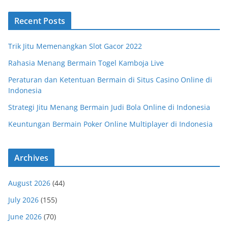
Recent Posts
Trik Jitu Memenangkan Slot Gacor 2022
Rahasia Menang Bermain Togel Kamboja Live
Peraturan dan Ketentuan Bermain di Situs Casino Online di
Indonesia
Strategi Jitu Menang Bermain Judi Bola Online di Indonesia
Keuntungan Bermain Poker Online Multiplayer di Indonesia
Archives
August 2026
(44)
July 2026
(155)
June 2026
(70)