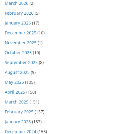
March 2026
(2)
February 2026
(5)
January 2026
(17)
December 2025
(10)
November 2025
(1)
October 2025
(10)
September 2025
(8)
August 2025
(9)
May 2025
(105)
April 2025
(150)
March 2025
(151)
February 2025
(137)
January 2025
(157)
December 2024
(156)