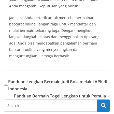
Anda mengambil keputusan yang buruk.”
Jadi, jika Anda tertarik untuk mencoba permainan
baccarat online, jangan ragu untuk mendaftar dan
mulai bermain sekarang juga. Dengan mengikuti
langkah-langkah di atas dan menggunakan tips yang
ada, Anda bisa mendapatkan pengalaman bermain
baccarat online yang menyenangkan dan
menguntungkan. Semoga berhasil!
Panduan Lengkap Bermain Judi Bola melalui APK di
Indonesia
Panduan Bermain Togel Lengkap untuk Pemula