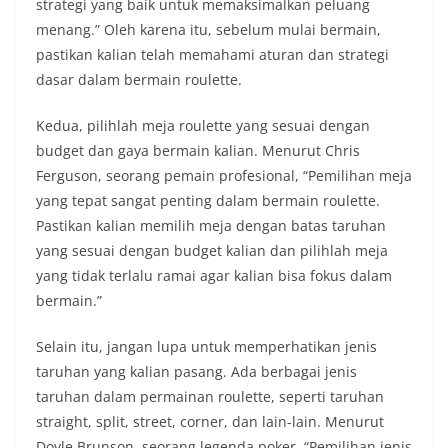
strategi yang baik untuk memaksimalkan peluang
menang.” Oleh karena itu, sebelum mulai bermain,
pastikan kalian telah memahami aturan dan strategi
dasar dalam bermain roulette.
Kedua, pilihlah meja roulette yang sesuai dengan
budget dan gaya bermain kalian. Menurut Chris
Ferguson, seorang pemain profesional, “Pemilihan meja
yang tepat sangat penting dalam bermain roulette.
Pastikan kalian memilih meja dengan batas taruhan
yang sesuai dengan budget kalian dan pilihlah meja
yang tidak terlalu ramai agar kalian bisa fokus dalam
bermain.”
Selain itu, jangan lupa untuk memperhatikan jenis
taruhan yang kalian pasang. Ada berbagai jenis
taruhan dalam permainan roulette, seperti taruhan
straight, split, street, corner, dan lain-lain. Menurut
Doyle Brunson, seorang legenda poker, “Pemilihan jenis