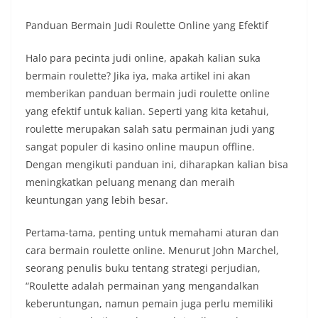
Panduan Bermain Judi Roulette Online yang Efektif
Halo para pecinta judi online, apakah kalian suka
bermain roulette? Jika iya, maka artikel ini akan
memberikan panduan bermain judi roulette online
yang efektif untuk kalian. Seperti yang kita ketahui,
roulette merupakan salah satu permainan judi yang
sangat populer di kasino online maupun offline.
Dengan mengikuti panduan ini, diharapkan kalian bisa
meningkatkan peluang menang dan meraih
keuntungan yang lebih besar.
Pertama-tama, penting untuk memahami aturan dan
cara bermain roulette online. Menurut John Marchel,
seorang penulis buku tentang strategi perjudian,
“Roulette adalah permainan yang mengandalkan
keberuntungan, namun pemain juga perlu memiliki