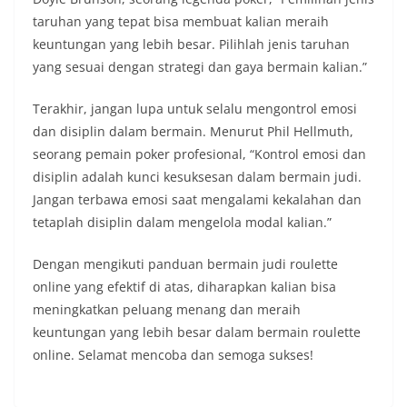
taruhan yang tepat bisa membuat kalian meraih
keuntungan yang lebih besar. Pilihlah jenis taruhan
yang sesuai dengan strategi dan gaya bermain kalian.”
Terakhir, jangan lupa untuk selalu mengontrol emosi
dan disiplin dalam bermain. Menurut Phil Hellmuth,
seorang pemain poker profesional, “Kontrol emosi dan
disiplin adalah kunci kesuksesan dalam bermain judi.
Jangan terbawa emosi saat mengalami kekalahan dan
tetaplah disiplin dalam mengelola modal kalian.”
Dengan mengikuti panduan bermain judi roulette
online yang efektif di atas, diharapkan kalian bisa
meningkatkan peluang menang dan meraih
keuntungan yang lebih besar dalam bermain roulette
online. Selamat mencoba dan semoga sukses!