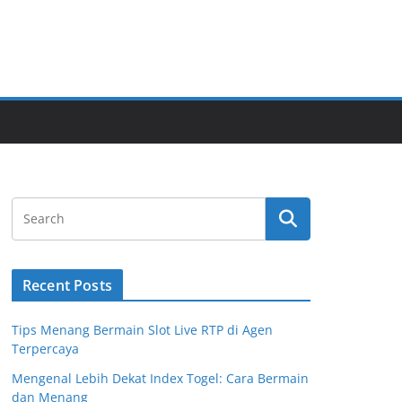
Recent Posts
Tips Menang Bermain Slot Live RTP di Agen
Terpercaya
Mengenal Lebih Dekat Index Togel: Cara Bermain
dan Menang