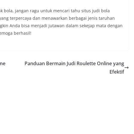
 bola, jangan ragu untuk mencari tahu situs judi bola
s yang terpercaya dan menawarkan berbagai jenis taruhan
ngkin Anda bisa menjadi jutawan dalam sekejap mata dengan
emoga berhasil!
ine
Panduan Bermain Judi Roulette Online yang
Efektif