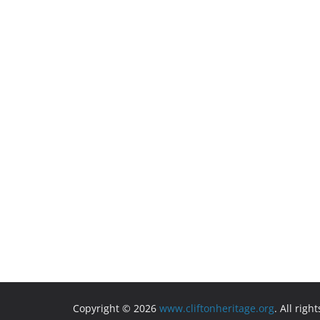
Copyright © 2026
www.cliftonheritage.org
. All righ