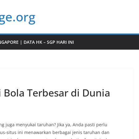
ge.org
APORE | DATA HK – SGP HARI INI
 Bola Terbesar di Dunia
 juga menyukai taruhan? Jika ya, Anda pasti perlu
itus-situs ini menawarkan berbagai jenis taruhan dan