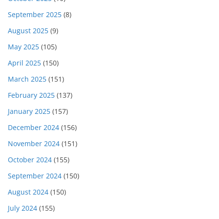
September 2025
(8)
August 2025
(9)
May 2025
(105)
April 2025
(150)
March 2025
(151)
February 2025
(137)
January 2025
(157)
December 2024
(156)
November 2024
(151)
October 2024
(155)
September 2024
(150)
August 2024
(150)
July 2024
(155)