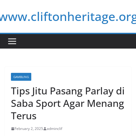
Skip
www.cliftonheritage.or
to
content
GAMBLING
Tips Jitu Pasang Parlay di
Saba Sport Agar Menang
Terus
February 2, 2025
adminclif