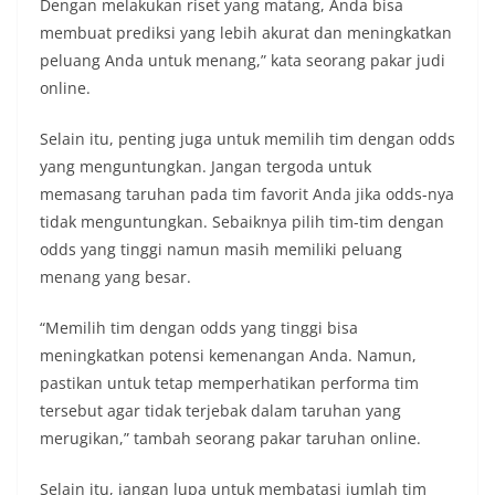
Dengan melakukan riset yang matang, Anda bisa
membuat prediksi yang lebih akurat dan meningkatkan
peluang Anda untuk menang,” kata seorang pakar judi
online.
Selain itu, penting juga untuk memilih tim dengan odds
yang menguntungkan. Jangan tergoda untuk
memasang taruhan pada tim favorit Anda jika odds-nya
tidak menguntungkan. Sebaiknya pilih tim-tim dengan
odds yang tinggi namun masih memiliki peluang
menang yang besar.
“Memilih tim dengan odds yang tinggi bisa
meningkatkan potensi kemenangan Anda. Namun,
pastikan untuk tetap memperhatikan performa tim
tersebut agar tidak terjebak dalam taruhan yang
merugikan,” tambah seorang pakar taruhan online.
Selain itu, jangan lupa untuk membatasi jumlah tim