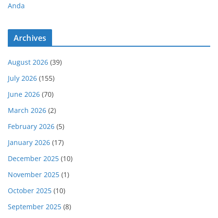
Anda
Archives
August 2026
(39)
July 2026
(155)
June 2026
(70)
March 2026
(2)
February 2026
(5)
January 2026
(17)
December 2025
(10)
November 2025
(1)
October 2025
(10)
September 2025
(8)