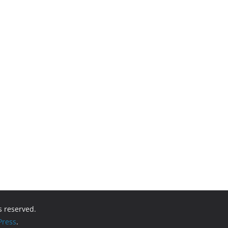
ts reserved.
ress
.