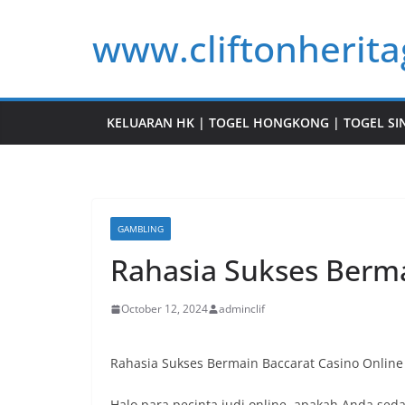
Skip
www.cliftonherita
to
content
KELUARAN HK | TOGEL HONGKONG | TOGEL SING
GAMBLING
Rahasia Sukses Berma
October 12, 2024
adminclif
Rahasia Sukses Bermain Baccarat Casino Online
Halo para pecinta judi online, apakah Anda sed