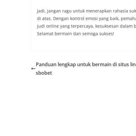
Jadi, jangan ragu untuk menerapkan rahasia suk
di atas. Dengan kontrol emosi yang baik, pem
judi online yang terpercaya, kesuksesan dalam
Selamat bermain dan semoga sukses!
Panduan lengkap untuk bermain di situs li
sbobet