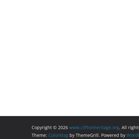
Copyright © 2026
www.cliftonheritage.org
. All righ
Theme:
ColorMag
by ThemeGrill. Powered by
WordP