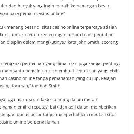
puler dan banyak yang ingin meraih kemenangan besar.
esan para pemain casino online?
tuk menang besar di situs casino online terpercaya adalah
h kunci untuk meraih kemenangan besar dalam perjudian
 dan disiplin dalam mengikutinya,” kata John Smith, seorang
 mengenai permainan yang dimainkan juga sangat penting.
an membantu pemain untuk membuat keputusan yang lebih
nan casino online tanpa pemahaman yang cukup. Pelajari
sang taruhan,” tambah Smith.
rcaya juga merupakan faktor penting dalam meraih
s yang memiliki reputasi baik dan adil dalam memberikan
dengan bonus besar tanpa memperhatikan reputasi situs
 casino online berpengalaman.