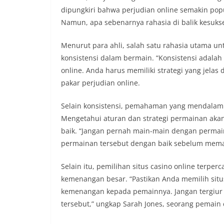
dipungkiri bahwa perjudian online semakin po
Namun, apa sebenarnya rahasia di balik kesuks
Menurut para ahli, salah satu rahasia utama un
konsistensi dalam bermain. “Konsistensi adala
online. Anda harus memiliki strategi yang jelas
pakar perjudian online.
Selain konsistensi, pemahaman yang mendalam
Mengetahui aturan dan strategi permainan ak
baik. “Jangan pernah main-main dengan permai
permainan tersebut dengan baik sebelum mema
Selain itu, pemilihan situs casino online terpe
kemenangan besar. “Pastikan Anda memilih situ
kemenangan kepada pemainnya. Jangan tergiur 
tersebut,” ungkap Sarah Jones, seorang pemain