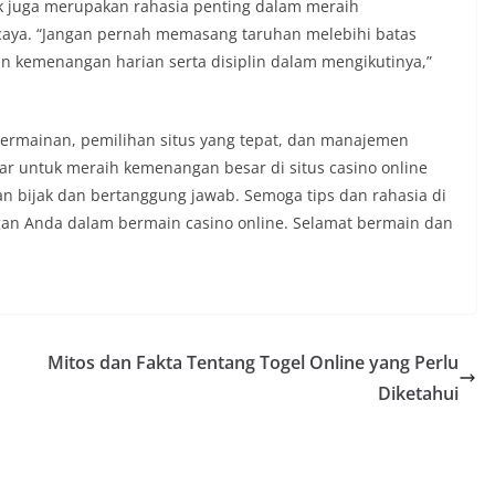
k juga merupakan rahasia penting dalam meraih
rcaya. “Jangan pernah memasang taruhan melebihi batas
 kemenangan harian serta disiplin dalam mengikutinya,”
rmainan, pemilihan situs yang tepat, dan manajemen
ar untuk meraih kemenangan besar di situs casino online
an bijak dan bertanggung jawab. Semoga tips dan rahasia di
an Anda dalam bermain casino online. Selamat bermain dan
Mitos dan Fakta Tentang Togel Online yang Perlu
Diketahui