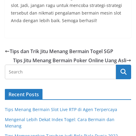
slot. Jadi, jangan ragu untuk mencoba strategi-strategi
tersebut dan nikmati pengalaman bermain mesin slot
Anda dengan lebih baik. Semoga berhasil!
Tips dan Trik Jitu Menang Bermain Togel SGP
Tips Jitu Menang Bermain Poker Online Uang Asli
Recent Posts
Tips Menang Bermain Slot Live RTP di Agen Terpercaya
Mengenal Lebih Dekat Index Togel: Cara Bermain dan
Menang
Tips Memenangkan Taruhan Judi Bola Piala Dunia 2022