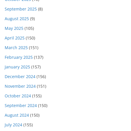
September 2025
(8)
August 2025
(9)
May 2025
(105)
April 2025
(150)
March 2025
(151)
February 2025
(137)
January 2025
(157)
December 2024
(156)
November 2024
(151)
October 2024
(155)
September 2024
(150)
August 2024
(150)
July 2024
(155)