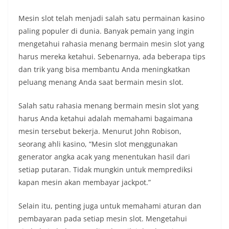
Mesin slot telah menjadi salah satu permainan kasino
paling populer di dunia. Banyak pemain yang ingin
mengetahui rahasia menang bermain mesin slot yang
harus mereka ketahui. Sebenarnya, ada beberapa tips
dan trik yang bisa membantu Anda meningkatkan
peluang menang Anda saat bermain mesin slot.
Salah satu rahasia menang bermain mesin slot yang
harus Anda ketahui adalah memahami bagaimana
mesin tersebut bekerja. Menurut John Robison,
seorang ahli kasino, “Mesin slot menggunakan
generator angka acak yang menentukan hasil dari
setiap putaran. Tidak mungkin untuk memprediksi
kapan mesin akan membayar jackpot.”
Selain itu, penting juga untuk memahami aturan dan
pembayaran pada setiap mesin slot. Mengetahui