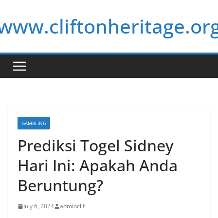
Skip
www.cliftonheritage.or
to
content
GAMBLING
Prediksi Togel Sidney
Hari Ini: Apakah Anda
Beruntung?
July 6, 2024
adminclif