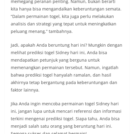
memegang peranan penting. Namun, bukan berarti
kita hanya bisa mengandalkan keberuntungan semata.
“Dalam permainan togel, kita juga perlu melakukan
analisis dan strategi yang tepat untuk meningkatkan
peluang menang,” tambahnya.
Jadi, apakah Anda beruntung hari ini? Mungkin dengan
melihat prediksi togel Sidney hari ini, Anda bisa
mendapatkan petunjuk yang berguna untuk
memenangkan permainan tersebut. Namun, ingatlah
bahwa prediksi togel hanyalah ramalan, dan hasil
akhirnya tetap bergantung pada keberuntungan dan
faktor lainnya.
Jika Anda ingin mencoba permainan togel Sidney hari
ini, jangan lupa untuk mencari referensi dan informasi
terkini mengenai prediksi togel. Siapa tahu, Anda bisa
menjadi salah satu orang yang beruntung hari ini.
Semoga sukses dan selamat bermain!