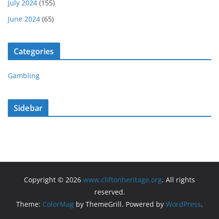
July 2024
(155)
June 2024
(65)
Categories
Gambling
Sidebar
Copyright © 2026
www.cliftonheritage.org
. All rights
reserved.
Theme:
ColorMag
by ThemeGrill. Powered by
WordPress
.