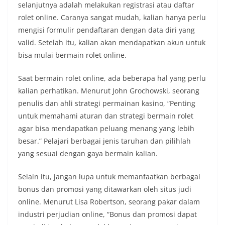
selanjutnya adalah melakukan registrasi atau daftar
rolet online. Caranya sangat mudah, kalian hanya perlu
mengisi formulir pendaftaran dengan data diri yang
valid. Setelah itu, kalian akan mendapatkan akun untuk
bisa mulai bermain rolet online.
Saat bermain rolet online, ada beberapa hal yang perlu
kalian perhatikan. Menurut John Grochowski, seorang
penulis dan ahli strategi permainan kasino, “Penting
untuk memahami aturan dan strategi bermain rolet
agar bisa mendapatkan peluang menang yang lebih
besar.” Pelajari berbagai jenis taruhan dan pilihlah
yang sesuai dengan gaya bermain kalian.
Selain itu, jangan lupa untuk memanfaatkan berbagai
bonus dan promosi yang ditawarkan oleh situs judi
online. Menurut Lisa Robertson, seorang pakar dalam
industri perjudian online, “Bonus dan promosi dapat