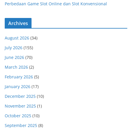
Perbedaan Game Slot Online dan Slot Konvensional
Archives
August 2026
(34)
July 2026
(155)
June 2026
(70)
March 2026
(2)
February 2026
(5)
January 2026
(17)
December 2025
(10)
November 2025
(1)
October 2025
(10)
September 2025
(8)