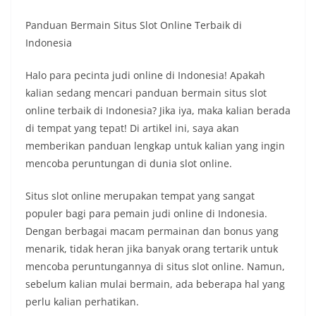
Panduan Bermain Situs Slot Online Terbaik di
Indonesia
Halo para pecinta judi online di Indonesia! Apakah
kalian sedang mencari panduan bermain situs slot
online terbaik di Indonesia? Jika iya, maka kalian berada
di tempat yang tepat! Di artikel ini, saya akan
memberikan panduan lengkap untuk kalian yang ingin
mencoba peruntungan di dunia slot online.
Situs slot online merupakan tempat yang sangat
populer bagi para pemain judi online di Indonesia.
Dengan berbagai macam permainan dan bonus yang
menarik, tidak heran jika banyak orang tertarik untuk
mencoba peruntungannya di situs slot online. Namun,
sebelum kalian mulai bermain, ada beberapa hal yang
perlu kalian perhatikan.