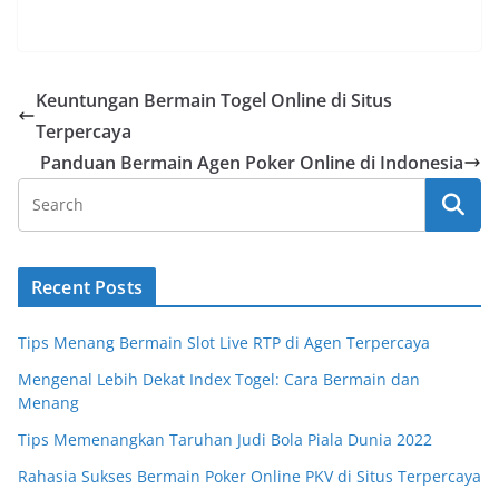
Keuntungan Bermain Togel Online di Situs
Terpercaya
Panduan Bermain Agen Poker Online di Indonesia
Recent Posts
Tips Menang Bermain Slot Live RTP di Agen Terpercaya
Mengenal Lebih Dekat Index Togel: Cara Bermain dan
Menang
Tips Memenangkan Taruhan Judi Bola Piala Dunia 2022
Rahasia Sukses Bermain Poker Online PKV di Situs Terpercaya