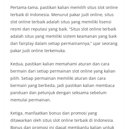
Pertama-tama, pastikan kalian memilih situs slot online
terbaik di Indonesia. Menurut pakar judi online, situs
slot online terbaik adalah situs yang memiliki lisensi
resmi dan reputasi yang baik. “Situs slot online terbaik
adalah situs yang memiliki sistem keamanan yang baik
dan fairplay dalam setiap permainannya,” ujar seorang
pakar judi online terkemuka.
Kedua, pastikan kalian memahami aturan dan cara
bermain dari setiap permainan slot online yang kalian
pilih. Setiap permainan memiliki aturan dan cara
bermain yang berbeda, jadi pastikan kalian membaca
panduan dan petunjuk dengan seksama sebelum
memulai permainan.
Ketiga, manfaatkan bonus dan promosi yang
ditawarkan oleh situs slot online terbaik di Indonesia.
Bonus dan promosi ini dapat membantu kalian untuk