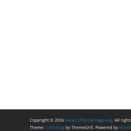
Copyright © 2026
www.cliftonheritage.org
. All righ
Theme:
ColorMag
by ThemeGrill. Powered by
WordP