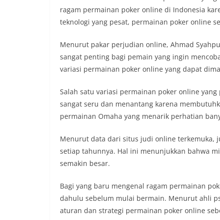
ragam permainan poker online di Indonesia ka
teknologi yang pesat, permainan poker online s
Menurut pakar perjudian online, Ahmad Syahpu
sangat penting bagi pemain yang ingin mencob
variasi permainan poker online yang dapat dim
Salah satu variasi permainan poker online yang
sangat seru dan menantang karena membutuhkan 
permainan Omaha yang menarik perhatian banya
Menurut data dari situs judi online terkemuka,
setiap tahunnya. Hal ini menunjukkan bahwa mi
semakin besar.
Bagi yang baru mengenal ragam permainan poker 
dahulu sebelum mulai bermain. Menurut ahli p
aturan dan strategi permainan poker online s