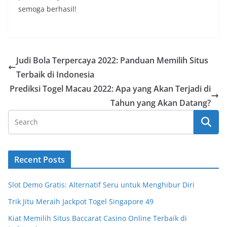
semoga berhasil!
Judi Bola Terpercaya 2022: Panduan Memilih Situs
Terbaik di Indonesia
Prediksi Togel Macau 2022: Apa yang Akan Terjadi di
Tahun yang Akan Datang?
Recent Posts
Slot Demo Gratis: Alternatif Seru untuk Menghibur Diri
Trik Jitu Meraih Jackpot Togel Singapore 49
Kiat Memilih Situs Baccarat Casino Online Terbaik di