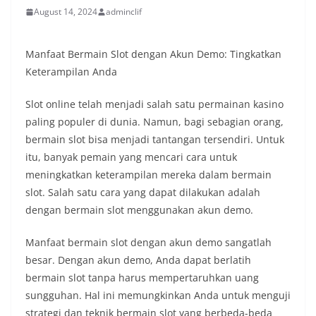
August 14, 2024
adminclif
Manfaat Bermain Slot dengan Akun Demo: Tingkatkan
Keterampilan Anda
Slot online telah menjadi salah satu permainan kasino
paling populer di dunia. Namun, bagi sebagian orang,
bermain slot bisa menjadi tantangan tersendiri. Untuk
itu, banyak pemain yang mencari cara untuk
meningkatkan keterampilan mereka dalam bermain
slot. Salah satu cara yang dapat dilakukan adalah
dengan bermain slot menggunakan akun demo.
Manfaat bermain slot dengan akun demo sangatlah
besar. Dengan akun demo, Anda dapat berlatih
bermain slot tanpa harus mempertaruhkan uang
sungguhan. Hal ini memungkinkan Anda untuk menguji
strategi dan teknik bermain slot yang berbeda-beda