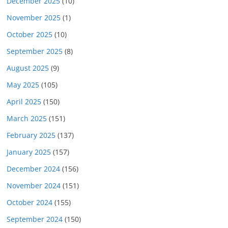
December 2025
(10)
November 2025
(1)
October 2025
(10)
September 2025
(8)
August 2025
(9)
May 2025
(105)
April 2025
(150)
March 2025
(151)
February 2025
(137)
January 2025
(157)
December 2024
(156)
November 2024
(151)
October 2024
(155)
September 2024
(150)