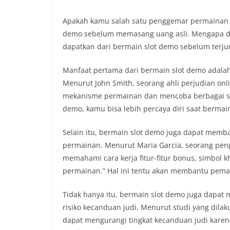
Apakah kamu salah satu penggemar permainan sl
demo sebelum memasang uang asli. Mengapa de
dapatkan dari bermain slot demo sebelum terj
Manfaat pertama dari bermain slot demo adal
Menurut John Smith, seorang ahli perjudian o
mekanisme permainan dan mencoba berbagai stra
demo, kamu bisa lebih percaya diri saat bermai
Selain itu, bermain slot demo juga dapat memba
permainan. Menurut Maria Garcia, seorang pen
memahami cara kerja fitur-fitur bonus, simbo
permainan.” Hal ini tentu akan membantu pemai
Tidak hanya itu, bermain slot demo juga dapa
risiko kecanduan judi. Menurut studi yang dilak
dapat mengurangi tingkat kecanduan judi karen