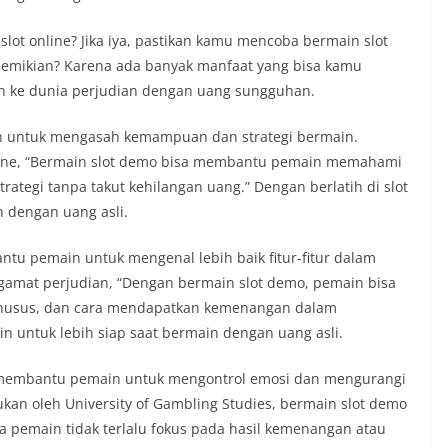
ot online? Jika iya, pastikan kamu mencoba bermain slot
mikian? Karena ada banyak manfaat yang bisa kamu
un ke dunia perjudian dengan uang sungguhan.
ah untuk mengasah kemampuan dan strategi bermain.
nline, “Bermain slot demo bisa membantu pemain memahami
tegi tanpa takut kehilangan uang.” Dengan berlatih di slot
n dengan uang asli.
ntu pemain untuk mengenal lebih baik fitur-fitur dalam
gamat perjudian, “Dengan bermain slot demo, pemain bisa
l khusus, dan cara mendapatkan kemenangan dalam
n untuk lebih siap saat bermain dengan uang asli.
t membantu pemain untuk mengontrol emosi dan mengurangi
ukan oleh University of Gambling Studies, bermain slot demo
a pemain tidak terlalu fokus pada hasil kemenangan atau