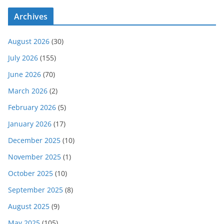
Archives
August 2026
(30)
July 2026
(155)
June 2026
(70)
March 2026
(2)
February 2026
(5)
January 2026
(17)
December 2025
(10)
November 2025
(1)
October 2025
(10)
September 2025
(8)
August 2025
(9)
May 2025
(105)