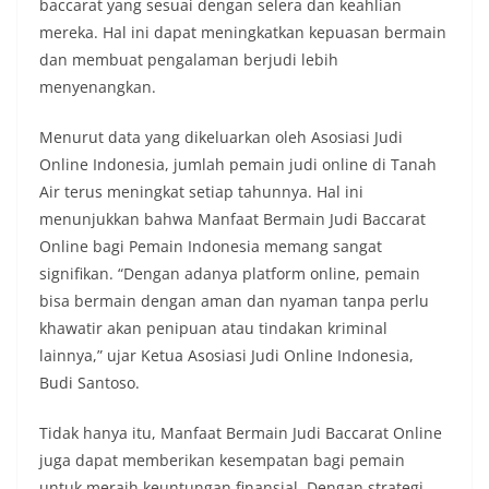
baccarat yang sesuai dengan selera dan keahlian
mereka. Hal ini dapat meningkatkan kepuasan bermain
dan membuat pengalaman berjudi lebih
menyenangkan.
Menurut data yang dikeluarkan oleh Asosiasi Judi
Online Indonesia, jumlah pemain judi online di Tanah
Air terus meningkat setiap tahunnya. Hal ini
menunjukkan bahwa Manfaat Bermain Judi Baccarat
Online bagi Pemain Indonesia memang sangat
signifikan. “Dengan adanya platform online, pemain
bisa bermain dengan aman dan nyaman tanpa perlu
khawatir akan penipuan atau tindakan kriminal
lainnya,” ujar Ketua Asosiasi Judi Online Indonesia,
Budi Santoso.
Tidak hanya itu, Manfaat Bermain Judi Baccarat Online
juga dapat memberikan kesempatan bagi pemain
untuk meraih keuntungan finansial. Dengan strategi