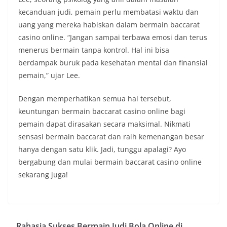
kecanduan judi, pemain perlu membatasi waktu dan
uang yang mereka habiskan dalam bermain baccarat
casino online. “Jangan sampai terbawa emosi dan terus
menerus bermain tanpa kontrol. Hal ini bisa
berdampak buruk pada kesehatan mental dan finansial
pemain,” ujar Lee.
Dengan memperhatikan semua hal tersebut,
keuntungan bermain baccarat casino online bagi
pemain dapat dirasakan secara maksimal. Nikmati
sensasi bermain baccarat dan raih kemenangan besar
hanya dengan satu klik. Jadi, tunggu apalagi? Ayo
bergabung dan mulai bermain baccarat casino online
sekarang juga!
Rahasia Sukses Bermain Judi Bola Online di