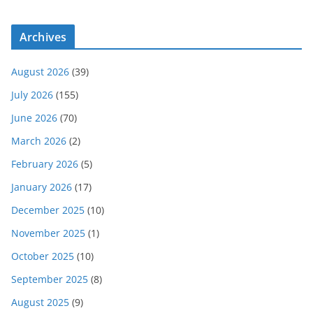
Archives
August 2026
(39)
July 2026
(155)
June 2026
(70)
March 2026
(2)
February 2026
(5)
January 2026
(17)
December 2025
(10)
November 2025
(1)
October 2025
(10)
September 2025
(8)
August 2025
(9)