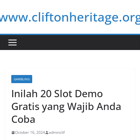
Skip
www.cliftonheritage.or
to
content
GAMBLING
Inilah 20 Slot Demo
Gratis yang Wajib Anda
Coba
October 16, 2024
adminclif