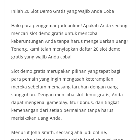
Inilah 20 Slot Demo Gratis yang Wajib Anda Coba
Halo para penggemar judi online! Apakah Anda sedang
mencari slot demo gratis untuk mencoba
keberuntungan Anda tanpa harus mengeluarkan uang?
Tenang, kami telah menyiapkan daftar 20 slot demo
gratis yang wajib Anda coba!
Slot demo gratis merupakan pilihan yang tepat bagi
para pemain yang ingin mengasah keterampilan
mereka sebelum memasang taruhan dengan uang
sungguhan. Dengan mencoba slot demo gratis, Anda
dapat mengenal gameplay, fitur bonus, dan tingkat
kemenangan dari setiap permainan tanpa harus
merisikokan uang Anda.
Menurut John Smith, seorang ahli judi online,