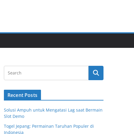
Recent Posts
Solusi Ampuh untuk Mengatasi Lag saat Bermain
Slot Demo
Togel Jepang: Permainan Taruhan Populer di
Indonesia