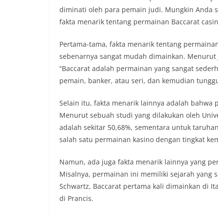
diminati oleh para pemain judi. Mungkin Anda 
fakta menarik tentang permainan Baccarat casin
Pertama-tama, fakta menarik tentang permainan
sebenarnya sangat mudah dimainkan. Menurut Jo
“Baccarat adalah permainan yang sangat seder
pemain, banker, atau seri, dan kemudian tunggu
Selain itu, fakta menarik lainnya adalah bahwa
Menurut sebuah studi yang dilakukan oleh Univ
adalah sekitar 50,68%, sementara untuk taruhan
salah satu permainan kasino dengan tingkat ke
Namun, ada juga fakta menarik lainnya yang per
Misalnya, permainan ini memiliki sejarah yang 
Schwartz, Baccarat pertama kali dimainkan di I
di Prancis.