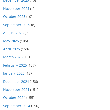
December 2025
(10)
November 2025
(1)
October 2025
(10)
September 2025
(8)
August 2025
(9)
May 2025
(105)
April 2025
(150)
March 2025
(151)
February 2025
(137)
January 2025
(157)
December 2024
(156)
November 2024
(151)
October 2024
(155)
September 2024
(150)