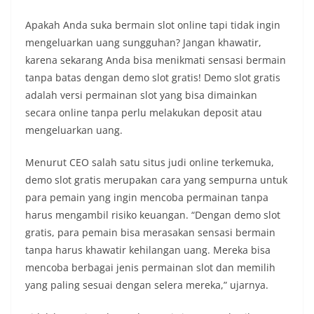
Apakah Anda suka bermain slot online tapi tidak ingin
mengeluarkan uang sungguhan? Jangan khawatir,
karena sekarang Anda bisa menikmati sensasi bermain
tanpa batas dengan demo slot gratis! Demo slot gratis
adalah versi permainan slot yang bisa dimainkan
secara online tanpa perlu melakukan deposit atau
mengeluarkan uang.
Menurut CEO salah satu situs judi online terkemuka,
demo slot gratis merupakan cara yang sempurna untuk
para pemain yang ingin mencoba permainan tanpa
harus mengambil risiko keuangan. “Dengan demo slot
gratis, para pemain bisa merasakan sensasi bermain
tanpa harus khawatir kehilangan uang. Mereka bisa
mencoba berbagai jenis permainan slot dan memilih
yang paling sesuai dengan selera mereka,” ujarnya.