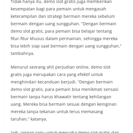
Tidak hanya itu, demo slot gratis juga memberikan
kesempatan bagi para pemain untuk mengasah
keterampilan dan strategi bermain mereka sebelum
bermain dengan uang sungguhan. “Dengan bermain
demo slot gratis, para pemain bisa belajar tentang
fitur-fitur khusus dalam permainan, sehingga mereka
bisa lebih siap saat bermain dengan uang sungguhan,”
tambahnya.
Menurut seorang ahli perjudian online, demo slot
gratis juga merupakan cara yang efektif untuk
menghindari kecanduan berjudi. “Dengan bermain
demo slot gratis, para pemain bisa menikmati sensasi
bermain tanpa harus khawatir tentang kehilangan
uang. Mereka bisa bermain sesuai dengan keinginan
mereka tanpa tekanan untuk terus memasang
taruhan,” katanya.
Jadi, jangan ragu untuk mencoba demo slot gratis dan