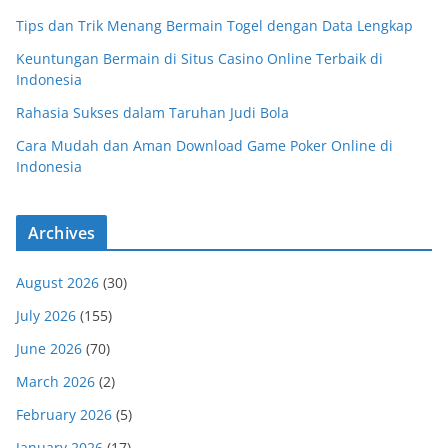
Tips dan Trik Menang Bermain Togel dengan Data Lengkap
Keuntungan Bermain di Situs Casino Online Terbaik di
Indonesia
Rahasia Sukses dalam Taruhan Judi Bola
Cara Mudah dan Aman Download Game Poker Online di
Indonesia
Archives
August 2026
(30)
July 2026
(155)
June 2026
(70)
March 2026
(2)
February 2026
(5)
January 2026
(17)