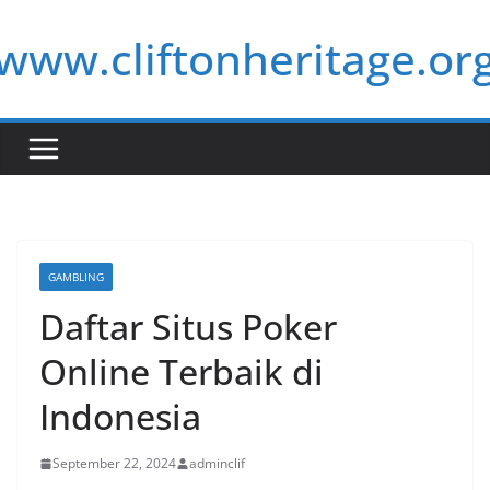
Skip
www.cliftonheritage.or
to
content
GAMBLING
Daftar Situs Poker
Online Terbaik di
Indonesia
September 22, 2024
adminclif