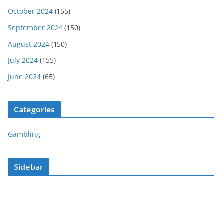
October 2024
(155)
September 2024
(150)
August 2024
(150)
July 2024
(155)
June 2024
(65)
Categories
Gambling
Sidebar