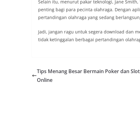
Selain itu, menurut pakar teknologi, Jane Smit
penting bagi para pecinta olahraga. Dengan apli
pertandingan olahraga yang sedang berlangsun
Jadi, jangan ragu untuk segera download dan me
tidak ketinggalan berbagai pertandingan olahr
Tips Menang Besar Bermain Poker dan Slot
Online