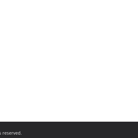
ts reserved.