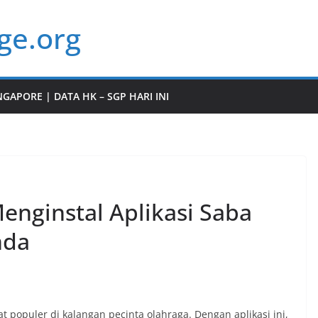
ge.org
APORE | DATA HK – SGP HARI INI
nginstal Aplikasi Saba
nda
t populer di kalangan pecinta olahraga. Dengan aplikasi ini,