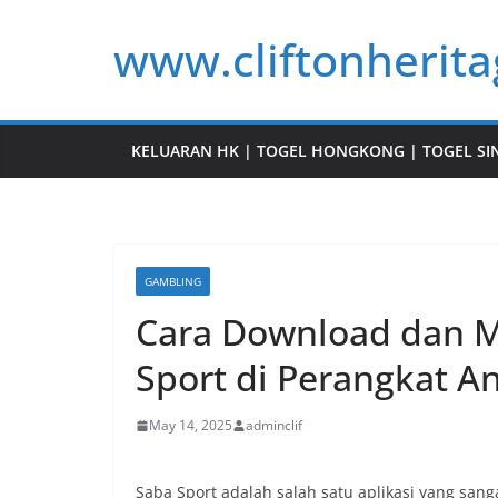
Skip
www.cliftonherita
to
content
KELUARAN HK | TOGEL HONGKONG | TOGEL SING
GAMBLING
Cara Download dan Me
Sport di Perangkat A
May 14, 2025
adminclif
Saba Sport adalah salah satu aplikasi yang sanga