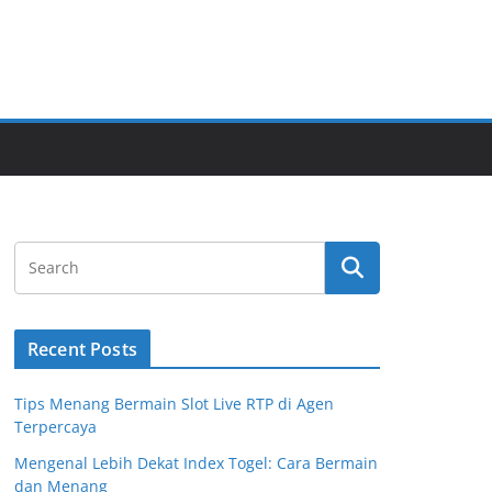
Recent Posts
Tips Menang Bermain Slot Live RTP di Agen
Terpercaya
Mengenal Lebih Dekat Index Togel: Cara Bermain
dan Menang