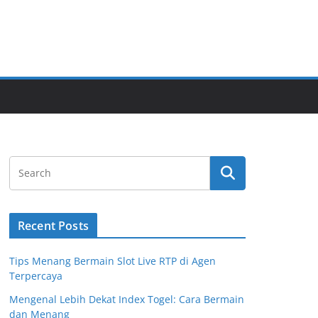
Recent Posts
Tips Menang Bermain Slot Live RTP di Agen
Terpercaya
Mengenal Lebih Dekat Index Togel: Cara Bermain
dan Menang