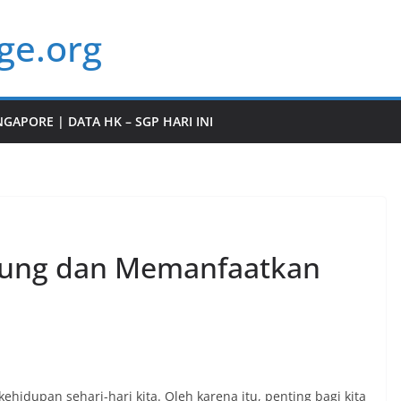
ge.org
APORE | DATA HK – SGP HARI INI
tung dan Memanfaatkan
ehidupan sehari-hari kita. Oleh karena itu, penting bagi kita