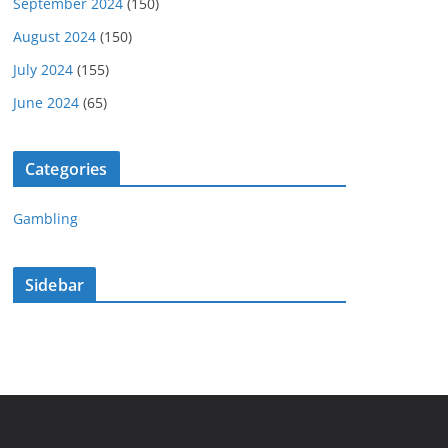
September 2024
(150)
August 2024
(150)
July 2024
(155)
June 2024
(65)
Categories
Gambling
Sidebar