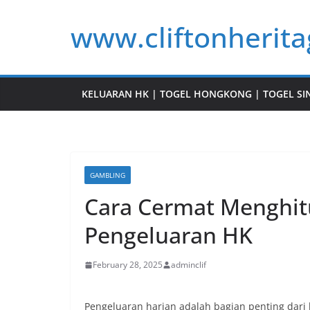
Skip
www.cliftonherita
to
content
KELUARAN HK | TOGEL HONGKONG | TOGEL SING
GAMBLING
Cara Cermat Menghi
Pengeluaran HK
February 28, 2025
adminclif
Pengeluaran harian adalah bagian penting dari k