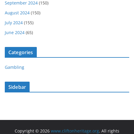
September 2024
(150)
August 2024
(150)
July 2024
(155)
June 2024
(65)
Categories
Gambling
Sidebar
Copyright © 2026
www.cliftonheritage.org
. All rights