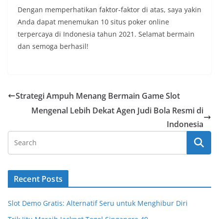
Dengan memperhatikan faktor-faktor di atas, saya yakin
Anda dapat menemukan 10 situs poker online
terpercaya di Indonesia tahun 2021. Selamat bermain
dan semoga berhasil!
Strategi Ampuh Menang Bermain Game Slot
Mengenal Lebih Dekat Agen Judi Bola Resmi di
Indonesia
Recent Posts
Slot Demo Gratis: Alternatif Seru untuk Menghibur Diri