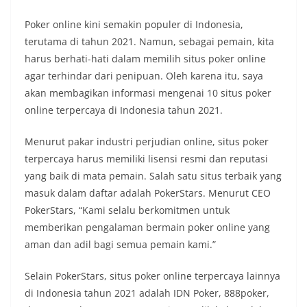
Poker online kini semakin populer di Indonesia,
terutama di tahun 2021. Namun, sebagai pemain, kita
harus berhati-hati dalam memilih situs poker online
agar terhindar dari penipuan. Oleh karena itu, saya
akan membagikan informasi mengenai 10 situs poker
online terpercaya di Indonesia tahun 2021.
Menurut pakar industri perjudian online, situs poker
terpercaya harus memiliki lisensi resmi dan reputasi
yang baik di mata pemain. Salah satu situs terbaik yang
masuk dalam daftar adalah PokerStars. Menurut CEO
PokerStars, “Kami selalu berkomitmen untuk
memberikan pengalaman bermain poker online yang
aman dan adil bagi semua pemain kami.”
Selain PokerStars, situs poker online terpercaya lainnya
di Indonesia tahun 2021 adalah IDN Poker, 888poker,