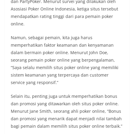
dan PartyPoker. Menurut survei yang dilakukan oleh
Asosiasi Poker Online Indonesia, ketiga situs tersebut
mendapatkan rating tinggi dari para pemain poker
online.
Namun, sebagai pemain, kita juga harus
memperhatikan faktor keamanan dan kenyamanan
dalam bermain poker online. Menurut John Doe,
seorang pemain poker online yang berpengalaman,
“Saya selalu memilih situs poker online yang memiliki
sistem keamanan yang terpercaya dan customer
service yang responsif.”
Selain itu, penting juga untuk memperhatikan bonus
dan promosi yang ditawarkan oleh situs poker online.
Menurut Jane Smith, seorang ahli poker online, “Bonus
dan promosi yang menarik dapat menjadi nilai tambah
bagi pemain dalam memilih situs poker online terbaik.”