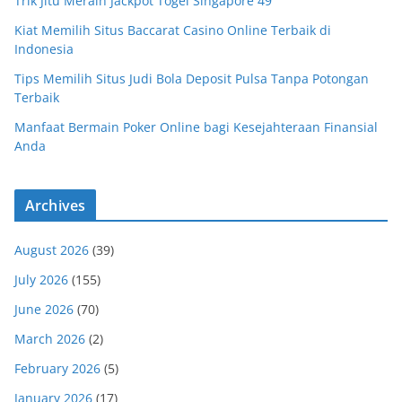
Trik Jitu Meraih Jackpot Togel Singapore 49
Kiat Memilih Situs Baccarat Casino Online Terbaik di
Indonesia
Tips Memilih Situs Judi Bola Deposit Pulsa Tanpa Potongan
Terbaik
Manfaat Bermain Poker Online bagi Kesejahteraan Finansial
Anda
Archives
August 2026
(39)
July 2026
(155)
June 2026
(70)
March 2026
(2)
February 2026
(5)
January 2026
(17)