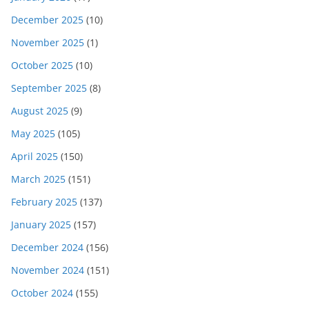
December 2025
(10)
November 2025
(1)
October 2025
(10)
September 2025
(8)
August 2025
(9)
May 2025
(105)
April 2025
(150)
March 2025
(151)
February 2025
(137)
January 2025
(157)
December 2024
(156)
November 2024
(151)
October 2024
(155)