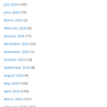
July 2026
(155)
June 2026
(70)
March 2026
(2)
February 2026
(5)
January 2026
(17)
December 2025
(10)
November 2025
(1)
October 2025
(10)
September 2025
(8)
August 2025
(9)
May 2025
(105)
April 2025
(150)
March 2025
(151)
February 2025
(137)